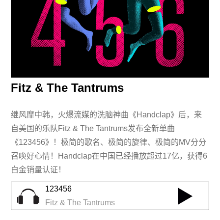
Fitz & The Tantrums
继风靡中韩，火爆流媒的洗脑神曲《Handclap》后，来
自美国的乐队Fitz & The Tantrums发布全新单曲
《123456》！极简的歌名、极简的旋律、极简的MV分分
召唤好心情！Handclap在中国已经播放超过17亿，获得6
白金销量认证！
123456
Fitz & The Tantrums