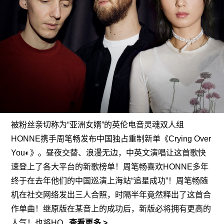
被粉丝亲切称为“亚洲女婿”的英伦电音灵魂双人组
HONNE携手周笔畅发布中国独占重制新单《Crying Over
You◐》。昼夜交替、浪漫无边，中英文演唱让这首歌快
速登上了各大平台的新歌榜单！周笔畅喜欢HONNE多年
终于在去年他们的中国巡演上海站“追星成功”！周笔畅随
机在社交网络发出三人合照，时隔半年竟然释出了这首合
作单曲！继原版在某音上的成功后，新版必将拥有更高的
人气！也将HO
...查看更多 >