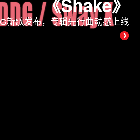
《
Ty.新歌