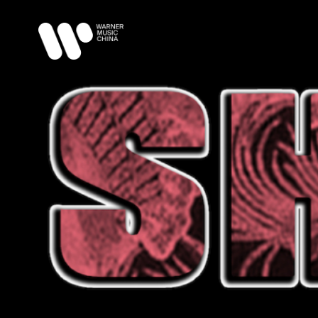
华语
Domestic
欧美
International
日韩
J-POP/K-POP