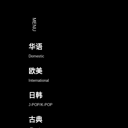
《Shake》
古典
发布，专辑先行曲动感上线
Classics
MENU
华语
电音
Domestic
Electronic/Dance
欧美
International
日韩
法律条款
隐私政策
J-POP/K-POP
使用条款
招聘信息
古典
关于华纳音乐