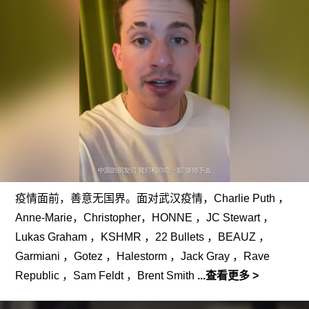
疫情面前，善意无国界。面对武汉疫情，Charlie Puth ，
Anne-Marie，Christopher，HONNE ，JC Stewart ，
Lukas Graham ，KSHMR ，22 Bullets ，BEAUZ ，
Garmiani ，Gotez ，Halestorm ，Jack Gray ，Rave
Republic ，Sam Feldt ，Brent Smith
...查看更多 >