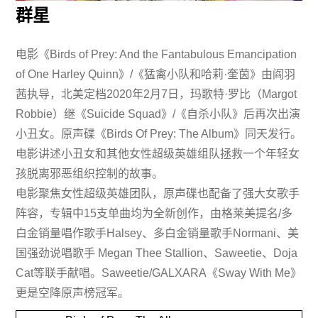
群星
电影《Birds of Prey: And the Fantabulous Emancipation
of One Harley Quinn》/《猛禽小队和哈莉·奎茵》由阎羽
茜执导，北美定档2020年2月7日，玛歌特·罗比（Margot
Robbie）继《Suicide Squad》/《自杀小队》后再次出演
小丑女。原声碟《Birds Of Prey: The Album》同天发行。
电影讲述小丑女和其他女性超级英雄组队拯救一个年轻女
孩脱离邪恶组织控制的故事。
电影聚焦女性超级英雄团队，原声碟也配备了强大女歌手
阵容，专辑中15支单曲均为全新创作，由格莱美提名/多
白金销量唱作歌手Halsey、多白金销量歌手Normani、美
国强劲说唱歌手 Megan Thee Stallion、Saweetie、Doja
Cat等联手献唱。Saweetie/GALXARA《Sway With Me》
更是空降原声榜冠军。