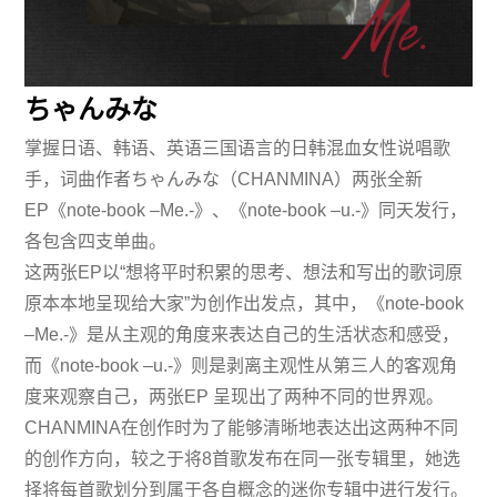
ちゃんみな
掌握日语、韩语、英语三国语言的日韩混血女性说唱歌
手，词曲作者ちゃんみな（CHANMINA）两张全新
EP《note-book –Me.-》、《note-book –u.-》同天发行，
各包含四支单曲。
这两张EP以“想将平时积累的思考、想法和写出的歌词原
原本本地呈现给大家”为创作出发点，其中，《note-book
–Me.-》是从主观的角度来表达自己的生活状态和感受，
而《note-book –u.-》则是剥离主观性从第三人的客观角
度来观察自己，两张EP 呈现出了两种不同的世界观。
CHANMINA在创作时为了能够清晰地表达出这两种不同
的创作方向，较之于将8首歌发布在同一张专辑里，她选
择将每首歌划分到属于各自概念的迷你专辑中进行发行。