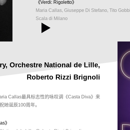
《Verdi: Rigoletto》
Maria Callas, Giuseppe Di Stefano, Tito Gobbi,
Scala di Milano
, Orchestre National de Lille,
Roberto Rizzi Brignoli
Maria Callas最具标志性的咏叹调《Casta Diva》来
庆祝她诞辰100周年。
llas》