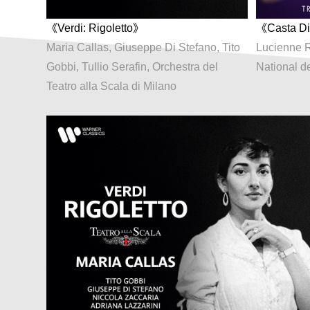
《Verdi: Rigoletto》
《Casta Div
Maria Callas, Giuseppe Di Stefano, Tito
Lucienne R
Gobbi, Tullio Serafin, Orchestra del
National de
Teatro alla Scala di Milano