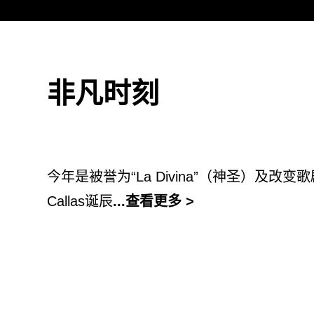
非凡时刻
今年是被誉
为
“La Divina”
（神圣）及改
变歌
Callas
诞辰
...查看更多 >