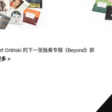
f Orliński
的下一
张独奏专辑《
Beyond
》即
更多 >