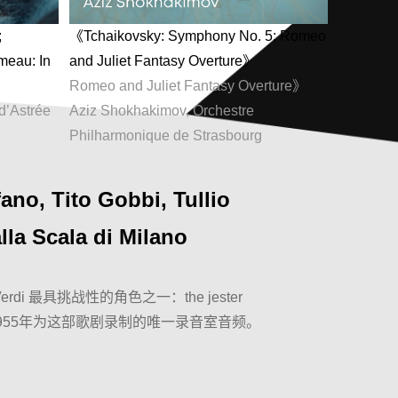
;
《Tchaikovsky: Symphony No. 5; Romeo
ameau: In
and Juliet Fantasy Overture》
Romeo and Juliet Fantasy Overture》
d’Astrée
Aziz Shokhakimov, Orchestre
Philharmonique de Strasbourg
ano, Tito Gobbi, Tullio
lla Scala di Milano
di 最具挑战性的角色之一：the jester
las在1955年为这部歌剧录制的唯一录音室音频。