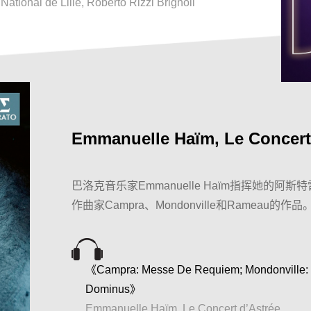
ational de Lille, Roberto Rizzi Brignoli
Emmanuelle Haïm, Le Concert
巴洛克音乐家Emmanuelle Haïm指挥她的
作曲家Campra、Mondonville和Rameau的作品
《Campra: Messe De Requiem; Mondonville: In
Dominus》
Emmanuelle Haïm, Le Concert d’Astrée