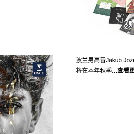
波
兰男高音
Jakub Józe
将在本年秋季
...查看