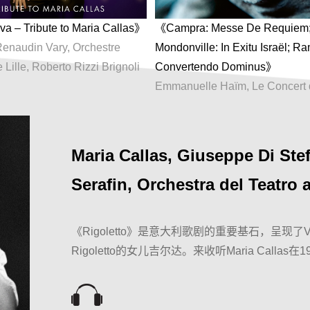
a – Tribute to Maria Callas》
《Campra: Messe De Requiem
enaudin Vary, Orchestre
Mondonville: In Exitu Israël; R
 Lille, Roberto Rizzi Brignoli
Convertendo Dominus》
Emmanuelle Haïm, Le Concert 
Maria Callas, Giuseppe Di Stef
Serafin, Orchestra del Teatro a
《Rigoletto》是意大利歌剧的重要基石，呈现了Ver
Rigoletto的女儿吉尔达。来收听Maria Cal