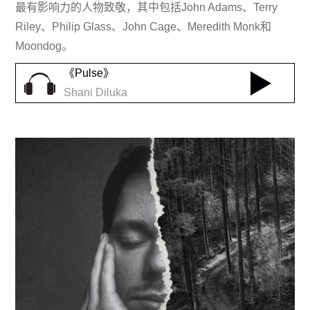
最有影响力的人物致敬，其中包括John Adams、Terry
Riley、Philip Glass、John Cage、Meredith Monk和
Moondog。
《Pulse》
Shani Diluka