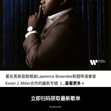
著名男高音歌唱家
Lawrence Brownlee
和
钢琴演奏家
Kevin J. Miller
合作的最新
专辑《
...查看更多 >
立即扫码获取最新歌单
PLAYLIST