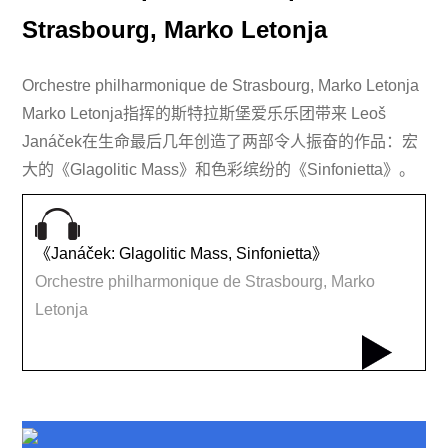
Strasbourg, Marko Letonja
Orchestre philharmonique de Strasbourg, Marko Letonja
Marko Letonja指挥的斯特拉斯堡爱乐乐团带来 Leoš
Janáček在生命最后几年创造了两部令人振奋的作品：宏
大的《Glagolitic Mass》和色彩缤纷的《Sinfonietta》。
《Janáček: Glagolitic Mass, Sinfonietta》
Orchestre philharmonique de Strasbourg, Marko
Letonja