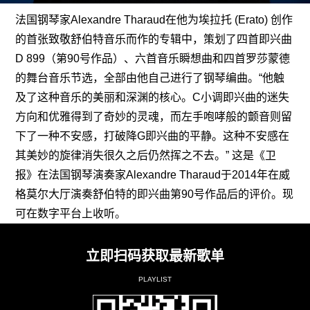
法国钢琴家Alexandre Tharaud在他为埃拉托 (Erato) 创作
的首张致敬舒伯特音乐而作的专辑中，策划了四首即兴曲
D 899（第90号作品）、六首音乐瞬想曲和四首罗莎蒙德
的舞台音乐节选，全部由他自己进行了钢琴编曲。“他触
及了这种音乐的美丽和深渊的核心。C小调即兴曲的迷失
方向和优雅得到了奇妙的灵魂，而左手咆哮般的颤音则留
下了一种不安感，打破降G即兴曲的平静。这种不安感在
其美妙的旋律消失很久之后仍然挥之不去。” 这是《卫
报》在法国钢琴演奏家Alexandre Tharaud于2014年在威
格莫尔大厅演奏舒伯特的即兴曲第90号作品后的评价。
现
可在数字平台上收听
。
立即扫码获取最新歌单
PLAYLIST