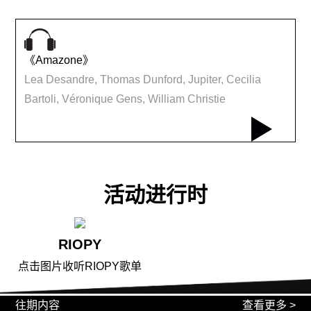
《Amazone》
Lea Desandre, Thomas Dunford, Jupiter, Cecilia
Bartoli, Véronique Gens, William Christie
活动进行时
RIOPY
点击图片收听RIOPY歌单
往期内容
查看更多 >