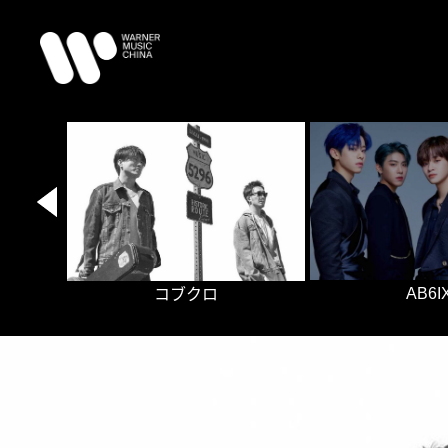
AB6I
コブクロ