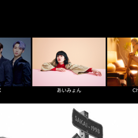
あいみょん
X
C