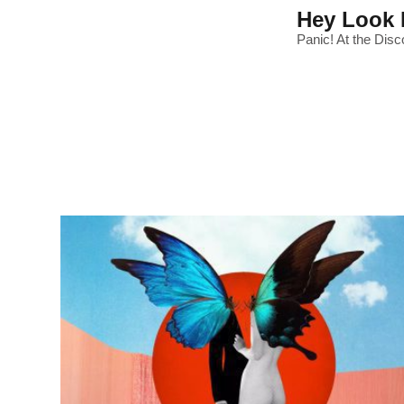
Hey Look M
Panic! At the Disc