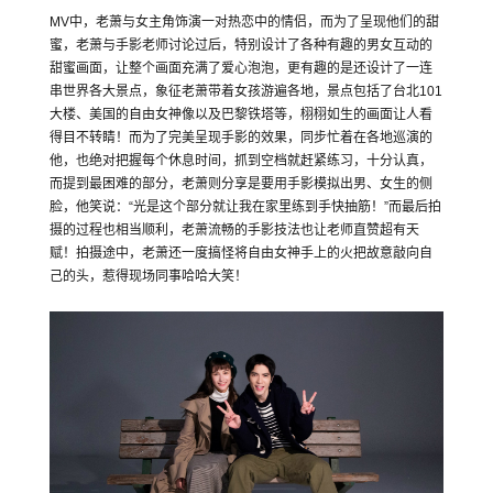
MV中，老萧与女主角饰演一对热恋中的情侣，而为了呈现他们的甜
蜜，老萧与手影老师讨论过后，特别设计了各种有趣的男女互动的
甜蜜画面，让整个画面充满了爱心泡泡，更有趣的是还设计了一连
串世界各大景点，象征老萧带着女孩游遍各地，景点包括了台北101
大楼、美国的自由女神像以及巴黎铁塔等，栩栩如生的画面让人看
得目不转睛！而为了完美呈现手影的效果，同步忙着在各地巡演的
他，也绝对把握每个休息时间，抓到空档就赶紧练习，十分认真，
而提到最困难的部分，老萧则分享是要用手影模拟出男、女生的侧
脸，他笑说：“光是这个部分就让我在家里练到手快抽筋！”而最后拍
摄的过程也相当顺利，老萧流畅的手影技法也让老师直赞超有天
赋！拍摄途中，老萧还一度搞怪将自由女神手上的火把故意敲向自
己的头，惹得现场同事哈哈大笑！