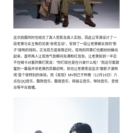
这次拍摄同时也结合了真人剪影及真人实拍，因此让导演设计了一
段老萧与女主角的另类“亲密互动”，安排了一段让老萧跟女孩的“影
子”接吻的戏码，正当双方逐渐靠近时，现场的同事们也都纷纷躁动
起来，直呼两人让现场气氛瞬间充满粉红泡泡，让老萧拍到一半忍
不住喊卡对着同事们笑说：“你们现在是在兴奋什么啦！”而这可爱甜
蜜的一幕虽并非老萧的荧幕初吻，但也让老萧笑说这次“跟影子演吻
戏”是个很特别的体验。而《发现》MV则已于昨晚（12月19日）六
点在QQ音乐、酷狗音乐、酷我音乐、网易云音乐、咪咕音乐、音悦
台等平台首播。