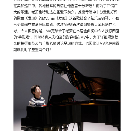
在美加巡回中，各地粉丝的热情让他直言十分难忘！而为了回馈广
大的乐迷，老萧也特别选在圣诞节前夕，推出专辑中十分受到好评
的歌曲《发现》的MV。而《发现》这首歌结合了弦乐及钢琴，不仅
气势磅礴亦充满细腻情感。这次MV则再次请到摄影大师林炳存执
导，令人惊喜的是，MV更结合了老萧在本届金曲奖中令人技惊四座
的“手影戏”，同时将真人实拍及剪影穿插在MV中，为了详细规划复
杂的拍摄细节及与手影老师讨论呈现的方式，也因此让MV光在前置
期就耗时了整整两个月！