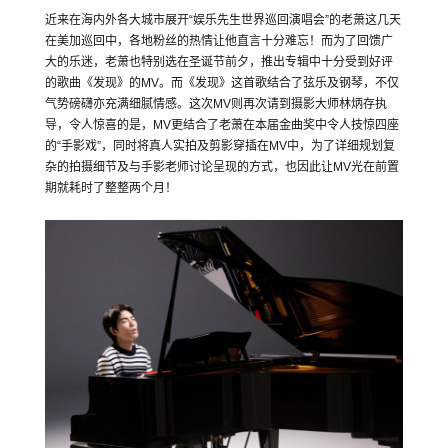
近来在海内外各大城市展开“娱乐先生世界巡回演唱会”的老萧这几天
在美加巡回中，各地粉丝的热情让他直言十分难忘！而为了回馈广
大的乐迷，老萧也特别选在圣诞节前夕，推出专辑中十分受到好评
的歌曲《发现》的MV。而《发现》这首歌结合了弦乐及钢琴，不仅
气势磅礴亦充满细腻情感。这次MV则再次请到摄影大师林炳存执
导，令人惊喜的是，MV更结合了老萧在本届金曲奖中令人技惊四座
的“手影戏”，同时将真人实拍及剪影穿插在MV中，为了详细规划复
杂的拍摄细节及与手影老师讨论呈现的方式，也因此让MV光在前置
期就耗时了整整两个月！