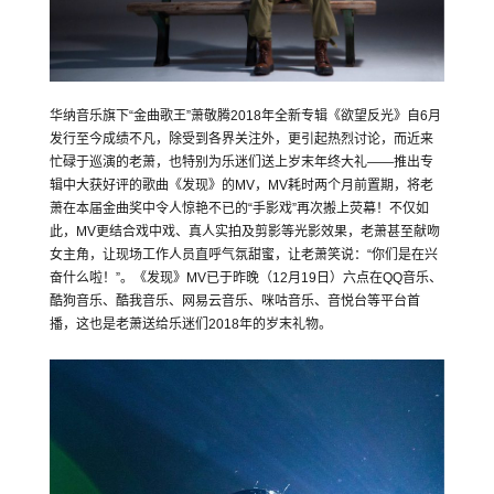
华纳音乐旗下“金曲歌王”萧敬腾2018年全新专辑《欲望反光》自6月
发行至今成绩不凡，除受到各界关注外，更引起热烈讨论，而近来
忙碌于巡演的老萧，也特别为乐迷们送上岁末年终大礼——推出专
辑中大获好评的歌曲《发现》的MV，MV耗时两个月前置期，将老
萧在本届金曲奖中令人惊艳不已的“手影戏”再次搬上荧幕！不仅如
此，MV更结合戏中戏、真人实拍及剪影等光影效果，老萧甚至献吻
女主角，让现场工作人员直呼气氛甜蜜，让老萧笑说：“你们是在兴
奋什么啦！”。《发现》MV已于昨晚（12月19日）六点在QQ音乐、
酷狗音乐、酷我音乐、网易云音乐、咪咕音乐、音悦台等平台首
播，这也是老萧送给乐迷们2018年的岁末礼物。