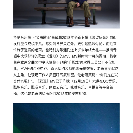
华纳音乐旗下“金曲歌王”萧敬腾2018年全新专辑《欲望反光》自6月
发行至今成绩不凡，除受到各界关注外，更引起热烈讨论，而近来
忙碌于巡演的老萧，也特别为乐迷们送上岁末年终大礼——推出专
辑中大获好评的歌曲《发现》的MV，MV耗时两个月前置期，将老
萧在本届金曲奖中令人惊艳不已的“手影戏”再次搬上荧幕！不仅如
此，MV更结合戏中戏、真人实拍及剪影等光影效果，老萧甚至献吻
女主角，让现场工作人员直呼气氛甜蜜，让老萧笑说：“你们是在兴
奋什么啦！”。《发现》MV已于昨晚（12月19日）六点在QQ音乐、
酷狗音乐、酷我音乐、网易云音乐、咪咕音乐、音悦台等平台首
播，这也是老萧送给乐迷们2018年的岁末礼物。