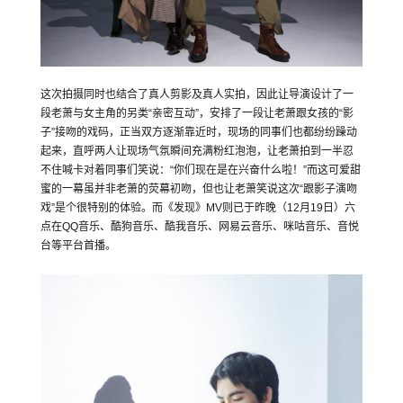
这次拍摄同时也结合了真人剪影及真人实拍，因此让导演设计了一
段老萧与女主角的另类“亲密互动”，安排了一段让老萧跟女孩的“影
子”接吻的戏码，正当双方逐渐靠近时，现场的同事们也都纷纷躁动
起来，直呼两人让现场气氛瞬间充满粉红泡泡，让老萧拍到一半忍
不住喊卡对着同事们笑说：“你们现在是在兴奋什么啦！”而这可爱甜
蜜的一幕虽并非老萧的荧幕初吻，但也让老萧笑说这次“跟影子演吻
戏”是个很特别的体验。而《发现》MV则已于昨晚（12月19日）六
点在QQ音乐、酷狗音乐、酷我音乐、网易云音乐、咪咕音乐、音悦
台等平台首播。