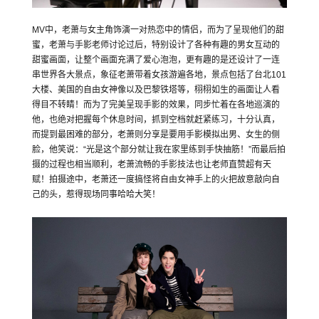
MV中，老萧与女主角饰演一对热恋中的情侣，而为了呈现他们的甜
蜜，老萧与手影老师讨论过后，特别设计了各种有趣的男女互动的
甜蜜画面，让整个画面充满了爱心泡泡，更有趣的是还设计了一连
串世界各大景点，象征老萧带着女孩游遍各地，景点包括了台北101
大楼、美国的自由女神像以及巴黎铁塔等，栩栩如生的画面让人看
得目不转睛！而为了完美呈现手影的效果，同步忙着在各地巡演的
他，也绝对把握每个休息时间，抓到空档就赶紧练习，十分认真，
而提到最困难的部分，老萧则分享是要用手影模拟出男、女生的侧
脸，他笑说：“光是这个部分就让我在家里练到手快抽筋！”而最后拍
摄的过程也相当顺利，老萧流畅的手影技法也让老师直赞超有天
赋！拍摄途中，老萧还一度搞怪将自由女神手上的火把故意敲向自
己的头，惹得现场同事哈哈大笑！