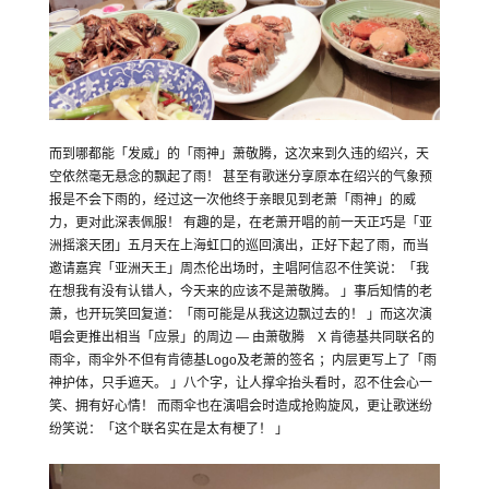
而到哪都能「发威」的「雨神」萧敬腾，这次来到久违的绍兴，天
空依然毫无悬念的飘起了雨！ 甚至有歌迷分享原本在绍兴的气象预
报是不会下雨的，经过这一次他终于亲眼见到老萧「雨神」的威
力，更对此深表佩服！ 有趣的是，在老萧开唱的前一天正巧是「亚
洲摇滚天团」五月天在上海虹口的巡回演出，正好下起了雨，而当
邀请嘉宾「亚洲天王」周杰伦出场时，主唱阿信忍不住笑说：「我
在想我有没有认错人，今天来的应该不是萧敬腾。 」事后知情的老
萧，也开玩笑回复道：「雨可能是从我这边飘过去的！ 」而这次演
唱会更推出相当「应景」的周边 — 由萧敬腾 X 肯德基共同联名的
雨伞，雨伞外不但有肯德基Logo及老萧的签名 ；内层更写上了「雨
神护体，只手遮天。 」八个字，让人撑伞抬头看时，忍不住会心一
笑、拥有好心情！ 而雨伞也在演唱会时造成抢购旋风，更让歌迷纷
纷笑说：「这个联名实在是太有梗了！ 」