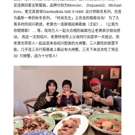
足连换四套全新服装，品牌分别为Moncler、 Dsquared2、Michael
Kors，更尤其首穿Giambattista Valli X H&M 设计师联名系列，也皆
为最新一季的秋冬系列，「时尚先生」之名坐的稳稳当当！ 为了久
等多时的绍兴歌迷，老萧也一连献唱经典歌曲〈王妃〉、〈让我为
你唱情歌〉…. 等，现场万人一起大合唱的画面也让老萧表示相当感
动。 而这一次到绍兴，老萧特地带上父母同行且提早一天抵达，而
老萧也带家人一起品尝来自绍兴肥美的大闸蟹，三人都吃的欲罢不
能，几乎连三天行程餐桌上都必有大闸蟹，三天下来总共吃了将近
30 只螃蟹，战力十分惊人！