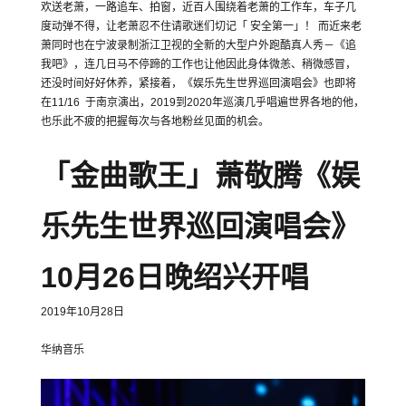
欢送老萧，一路追车、拍窗，近百人围绕着老萧的工作车，车子几
度动弹不得，让老萧忍不住请歌迷们切记「 安全第一」！ 而近来老
萧同时也在宁波录制浙江卫视的全新的大型户外跑酷真人秀－《追
我吧》，连几日马不停蹄的工作也让他因此身体微恙、稍微感冒，
还没时间好好休养，紧接着，《娱乐先生世界巡回演唱会》也即将
在11/16 于南京演出，2019到2020年巡演几乎唱遍世界各地的他，
也乐此不疲的把握每次与各地粉丝见面的机会。
「金曲歌王」萧敬腾《娱
乐先生世界巡回演唱会》
10月26日晚绍兴开唱
2019年10月28日
华纳音乐