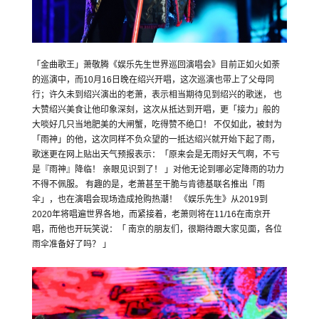
「金曲歌王」萧敬腾《娱乐先生世界巡回演唱会》目前正如火如荼
的巡演中，而10月16日晚在绍兴开唱，这次巡演也带上了父母同
行；许久未到绍兴演出的老萧，表示相当期待见到绍兴的歌迷， 也
大赞绍兴美食让他印象深刻，这次从抵达到开唱，更「接力」般的
大啖好几只当地肥美的大闸蟹，吃得赞不绝口！ 不仅如此，被封为
「雨神」的他，这次同样不负众望的一抵达绍兴就开始下起了雨，
歌迷更在网上贴出天气预报表示：「原来会是无雨好天气啊，不亏
是『雨神』降临！ 亲眼见识到了！ 」对他无论到哪必定降雨的功力
不得不佩服。 有趣的是，老萧甚至干脆与肯德基联名推出「雨
伞」，也在演唱会现场造成抢购热潮！ 《娱乐先生》从2019到
2020年将唱遍世界各地，而紧接着，老萧则将在11/16在南京开
唱，而他也开玩笑说：「 南京的朋友们，很期待跟大家见面，各位
雨伞准备好了吗？ 」