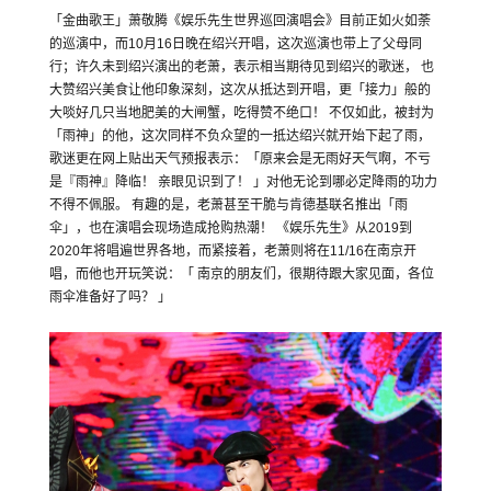
「金曲歌王」萧敬腾《娱乐先生世界巡回演唱会》目前正如火如荼
的巡演中，而10月16日晚在绍兴开唱，这次巡演也带上了父母同
行；许久未到绍兴演出的老萧，表示相当期待见到绍兴的歌迷， 也
大赞绍兴美食让他印象深刻，这次从抵达到开唱，更「接力」般的
大啖好几只当地肥美的大闸蟹，吃得赞不绝口！ 不仅如此，被封为
「雨神」的他，这次同样不负众望的一抵达绍兴就开始下起了雨，
歌迷更在网上贴出天气预报表示：「原来会是无雨好天气啊，不亏
是『雨神』降临！ 亲眼见识到了！ 」对他无论到哪必定降雨的功力
不得不佩服。 有趣的是，老萧甚至干脆与肯德基联名推出「雨
伞」，也在演唱会现场造成抢购热潮！ 《娱乐先生》从2019到
2020年将唱遍世界各地，而紧接着，老萧则将在11/16在南京开
唱，而他也开玩笑说：「 南京的朋友们，很期待跟大家见面，各位
雨伞准备好了吗？ 」