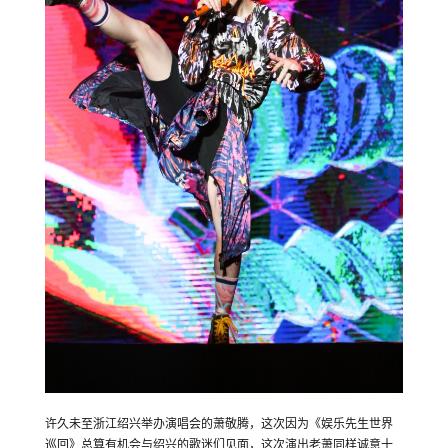
许久未至浙江绍兴举办演唱会的萧敬腾，这次因为《娱乐先生世界
巡回》总算有机会与绍兴的歌迷们见面，这次演出老萧同样诚意十