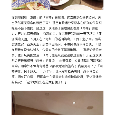
而到哪都能「发威」的「雨神」萧敬腾，这次来到久违的绍兴，天
空依然毫无悬念的飘起了雨！ 甚至有歌迷分享原本在绍兴的气象预
报是不会下雨的，经过这一次他终于亲眼见到老萧「雨神」的威
力，更对此深表佩服！ 有趣的是，在老萧开唱的前一天正巧是「亚
洲摇滚天团」五月天在上海虹口的巡回演出，正好下起了雨，而当
邀请嘉宾「亚洲天王」周杰伦出场时，主唱阿信忍不住笑说：「我
在想我有没有认错人，今天来的应该不是萧敬腾。 」事后知情的老
萧，也开玩笑回复道：「雨可能是从我这边飘过去的！ 」而这次演
唱会更推出相当「应景」的周边 — 由萧敬腾 X 肯德基共同联名的
雨伞，雨伞外不但有肯德基Logo及老萧的签名 ；内层更写上了「雨
神护体，只手遮天。 」八个字，让人撑伞抬头看时，忍不住会心一
笑、拥有好心情！ 而雨伞也在演唱会时造成抢购旋风，更让歌迷纷
纷笑说：「这个联名实在是太有梗了！ 」