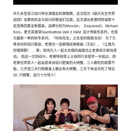
许久未至浙江绍兴举办演唱会的萧敬腾，这次因为《娱乐先生世界
巡回》总算有机会与绍兴的歌迷们见面，这次演出老萧同样诚意十
足连换四套全新服装，品牌分别为Moncler、 Dsquared2、Michael
Kors，更尤其首穿Giambattista Valli X H&M 设计师联名系列，也皆
为最新一季的秋冬系列，「时尚先生」之名坐的稳稳当当！ 为了久
等多时的绍兴歌迷，老萧也一连献唱经典歌曲〈王妃〉、〈让我为
你唱情歌〉…. 等，现场万人一起大合唱的画面也让老萧表示相当感
动。 而这一次到绍兴，老萧特地带上父母同行且提早一天抵达，而
老萧也带家人一起品尝来自绍兴肥美的大闸蟹，三人都吃的欲罢不
能，几乎连三天行程餐桌上都必有大闸蟹，三天下来总共吃了将近
30 只螃蟹，战力十分惊人！