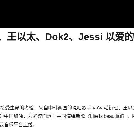
、王以太、Dok2、Jessi 以
！
接受生命的考验，来自中韩两国的说唱歌手 VaVa毛衍七、王以太、D
国加油，为武汉而歌！共同演绎新歌《Life is beautiful
云音乐平台上线。