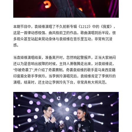
本期节目中，袁娅维演唱了不久前新专辑《1212》中的《我爱》，
这是一首律动感极强、曲风极前卫的作品，歌曲演唱到后半段，很
多观众甚至站起来晃动身体与袁娅维在音乐里互动，非常有沉浸
感。
当袁娅维演唱结束，准备离开时，忽然响起警报声，正当大家纳闷
还以为是音响出故障的时候，主持人萧敬腾走出来，对袁娅维说，
“你被奇袭了”,并介绍了奇袭赛制。奇袭袁娅维的歌手是马来西亚籍
印度裔女歌手李佩玲。当李佩玲演唱完后，袁娅维肯定了李佩玲的
演唱，结束时，还主动让李佩玲先下台，非常具有大将风范。