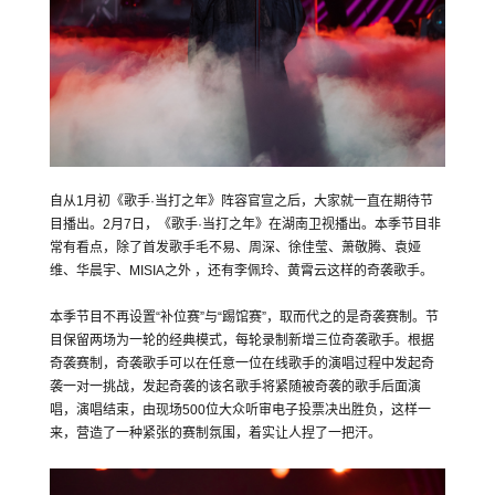
自从1月初《歌手·当打之年》阵容官宣之后，大家就一直在期待节
目播出。2月7日，《歌手·当打之年》在湖南卫视播出。本季节目非
常有看点，除了首发歌手毛不易、周深、徐佳莹、萧敬腾、袁娅
维、华晨宇、MISIA之外 ，还有李佩玲、黄霄云这样的奇袭歌手。
本季节目不再设置“补位赛”与“踢馆赛”，取而代之的是奇袭赛制。节
目保留两场为一轮的经典模式，每轮录制新增三位奇袭歌手。根据
奇袭赛制，奇袭歌手可以在任意一位在线歌手的演唱过程中发起奇
袭一对一挑战，发起奇袭的该名歌手将紧随被奇袭的歌手后面演
唱，演唱结束，由现场500位大众听审电子投票决出胜负，这样一
来，营造了一种紧张的赛制氛围，着实让人捏了一把汗。