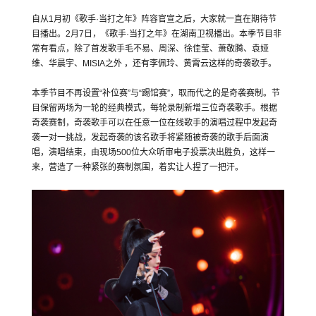
自从1月初《歌手·当打之年》阵容官宣之后，大家就一直在期待节
目播出。2月7日，《歌手·当打之年》在湖南卫视播出。本季节目非
常有看点，除了首发歌手毛不易、周深、徐佳莹、萧敬腾、袁娅
维、华晨宇、MISIA之外 ，还有李佩玲、黄霄云这样的奇袭歌手。
本季节目不再设置“补位赛”与“踢馆赛”，取而代之的是奇袭赛制。节
目保留两场为一轮的经典模式，每轮录制新增三位奇袭歌手。根据
奇袭赛制，奇袭歌手可以在任意一位在线歌手的演唱过程中发起奇
袭一对一挑战，发起奇袭的该名歌手将紧随被奇袭的歌手后面演
唱，演唱结束，由现场500位大众听审电子投票决出胜负，这样一
来，营造了一种紧张的赛制氛围，着实让人捏了一把汗。