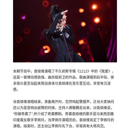
本期节目中，袁娅维演唱了不久前新专辑《1212》中的《我爱》，
这是一首律动感极强、曲风极前卫的作品，歌曲演唱到后半段，很
多观众甚至站起来晃动身体与袁娅维在音乐里互动，非常有沉浸
感。
当袁娅维演唱结束，准备离开时，忽然响起警报声，正当大家纳闷
还以为是音响出故障的时候，主持人萧敬腾走出来，对袁娅维说，
“你被奇袭了”,并介绍了奇袭赛制。奇袭袁娅维的歌手是马来西亚籍
印度裔女歌手李佩玲。当李佩玲演唱完后，袁娅维肯定了李佩玲的
演唱，结束时，还主动让李佩玲先下台，非常具有大将风范。