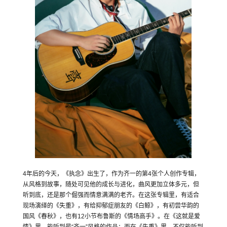
4年后的今天，《执念》出生了，作为齐一的第4张个人创作专辑，
从风格到故事，随处可见他的成长与进化，曲风更加立体多元，但
听到底，还是那个倔强而情意满满的老齐。在这张专辑里，有适合
现场演绎的《失重》，有给抑郁症朋友的《白鲸》，有初尝华韵的
国风《春秋》，也有12小节布鲁斯的《情场高手》。在《这就是爱
情》里，能听到最“齐一”风格的作品；而在《失重》里，不仅能听到