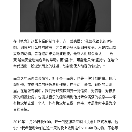
在《执念》这张专辑的制作中，齐一曾感悟：“我曾花很长的时间
想，到底写什么样的歌曲，才会被更多人听到并接受。人是越活越
复杂的动物，青春过后难免随波逐流，最终人们都会承认——’改
变’是最安全也最危险的举动。而“坚持”，可能也只有“坚持”，在这个
年代透出一股逆流而上的味道，映射出使人动容的’执念’。”
而⽴之年后再去谈情怀，对于齐一而言，也是一件壮烈的事。但乐
观如他，在这四年的感悟与创作里，在生活、爱情、理想的点滴
里，在这张专辑中，我们得以窥探到齐一对信仰、对青春、对很多
事的细腻触角，也能从音乐的缝隙间到他对听众满满的祝愿——怀
有执念地去爱一个人，怀有执念地去做一件事，才是生命中最为珍
贵的事情。
2019年11月28日晚9:00，齐一的这张新专辑《执念》正式发布。他
说：“我希望粉丝们在这一天的晚上收到这个2019年的礼物，不必等