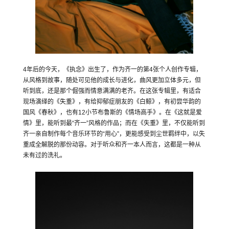
4年后的今天，《执念》出生了，作为齐一的第4张个人创作专辑，
从风格到故事，随处可见他的成长与进化，曲风更加立体多元，但
听到底，还是那个倔强而情意满满的老齐。在这张专辑里，有适合
现场演绎的《失重》，有给抑郁症朋友的《白鲸》，有初尝华韵的
国风《春秋》，也有12小节布鲁斯的《情场高手》。在《这就是爱
情》里，能听到最“齐一”风格的作品；而在《失重》里，不仅能听到
齐一亲自制作每个音乐环节的“用心”，更能感受到尘世羁绊中，以失
重成全解脱的那份动容。对于听众和齐一本人而言，这都是一种从
未有过的洗礼。