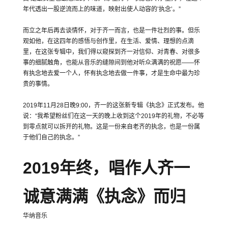
年代透出一股逆流而上的味道，映射出使人动容的’执念’。”
而⽴之年后再去谈情怀，对于齐一而言，也是一件壮烈的事。但乐
观如他，在这四年的感悟与创作里，在生活、爱情、理想的点滴
里，在这张专辑中，我们得以窥探到齐一对信仰、对青春、对很多
事的细腻触角，也能从音乐的缝隙间到他对听众满满的祝愿——怀
有执念地去爱一个人，怀有执念地去做一件事，才是生命中最为珍
贵的事情。
2019年11月28日晚9:00，齐一的这张新专辑《执念》正式发布。他
说：“我希望粉丝们在这一天的晚上收到这个2019年的礼物，不必等
到零点就可以拆开的礼物。这是一份来自老齐的执念，也是一份属
于他们自己的执念。”
2019
年终，唱作人齐一
诚意满满《执念》而归
华纳音乐