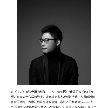
在《执念》这张专辑的制作中，齐一曾感悟：“我曾花很长的时间
想，到底写什么样的歌曲，才会被更多人听到并接受。人是越活越
复杂的动物，青春过后难免随波逐流，最终人们都会承认——’改
变’是最安全也最危险的举动。而“坚持”，可能也只有“坚持”，在这个