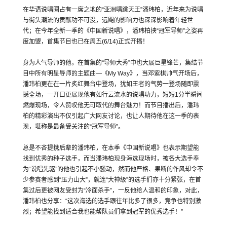
在华语说唱圈占有一席之地的“亚洲唱跳天王”潘玮柏，近年来为说唱
与街头潮流的贡献功不可没，远飓的影响力也深深影响着年轻世
代；在今年全新一季的《中国新说唱》，潘玮柏挟“冠军导师”之姿再
度加盟，首集节目也已在周五(6/14)正式开播！
身为人气导师的他，在首集的“导师大秀”中也大展巨星锋芒，集结节
目中所有明星导师的主题曲—《My Way》，当邓紫棋帅气开场后，
潘玮柏更在在一片炙红舞台中登场，犹如王者的气势一登场随即震
撼全场，一开口更展现他有如行云流水的说唱功力，短短1分半瞬间
燃爆现场，令人赞叹他无可取代的舞台魅力！而节目播出后，潘玮
柏的精彩演出不仅引起广大网友讨论，也让人期待他在这一季的表
现，堪称是最备受关注的“冠军导师”。
总是不吝提携后辈的潘玮柏，在本季《中国新说唱》也表示期望能
找到优秀的种子选手，而当潘玮柏现身海选现场时，被各大选手奉
为“说唱先驱”的他也引起不小骚动，然而他严格、果断的作风却令不
少参赛者感到“压力山大”，就连“大神级”的选手们亦十分紧张，在首
集过后更被网友受封为“冷面杀手”，一反他给人温和的印象，对此，
潘玮柏也分享：“这次海选的选手跟往年比多了很多，竞争也特别激
烈；希望能找到适合我也能帮队员们拿到冠军的优秀选手！”