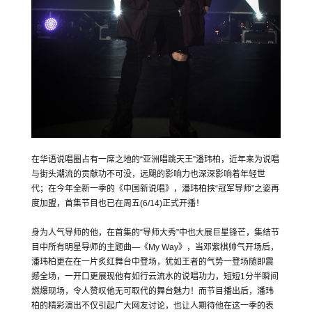
在华语说唱圈占有一席之地的“亚洲唱跳天王”潘玮柏，近年来为说唱
与街头潮流的贡献功不可没，远飓的影响力也深深影响着年轻世
代；在今年全新一季的《中国新说唱》，潘玮柏挟“冠军导师”之姿再
度加盟，首集节目也已在周五(6/14)正式开播！
身为人气导师的他，在首集的“导师大秀”中也大展巨星锋芒，集结节
目中所有明星导师的主题曲—《My Way》，当邓紫棋帅气开场后，
潘玮柏更在在一片炙红舞台中登场，犹如王者的气势一登场随即震
撼全场，一开口更展现他有如行云流水的说唱功力，短短1分半瞬间
燃爆现场，令人赞叹他无可取代的舞台魅力！而节目播出后，潘玮
柏的精彩演出不仅引起广大网友讨论，也让人期待他在这一季的表