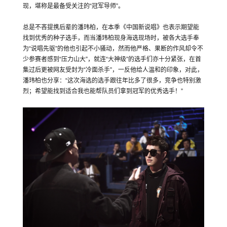
现，堪称是最备受关注的“冠军导师”。
总是不吝提携后辈的潘玮柏，在本季《中国新说唱》也表示期望能
找到优秀的种子选手，而当潘玮柏现身海选现场时，被各大选手奉
为“说唱先驱”的他也引起不小骚动，然而他严格、果断的作风却令不
少参赛者感到“压力山大”，就连“大神级”的选手们亦十分紧张，在首
集过后更被网友受封为“冷面杀手”，一反他给人温和的印象，对此，
潘玮柏也分享：“这次海选的选手跟往年比多了很多，竞争也特别激
烈；希望能找到适合我也能帮队员们拿到冠军的优秀选手！”