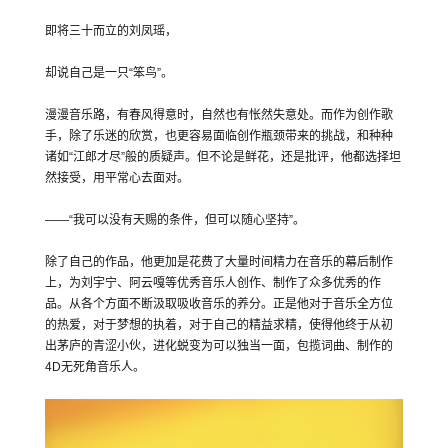
即将三十而立的刘凤瑶，
却说自己是一只“笨鸟”。
漫漫音乐路，有春风得意时，自然也有怅然失意处。而作为创作歌
手，除了乐迷的欣赏，也更容易面临创作瓶颈带来的挑战，和种种
诸如“江郎才尽”般的质疑声。但不论是鲜花，还是批评，他都选择坦
然接受，用平常心去面对。
——“我可以没有天赐的条件，但可以随心坚持”。
除了自己的作品，他更加是花费了大量时间精力在音乐的幕后制作
上，为刘宇宁、阿云嘎等优秀音乐人创作、制作了众多优秀的作
品。从各个方面不断汲取吸收音乐的养分。正是他对于音乐全方位
的热爱，对于梦想的执着，对于自己的精益求精，使得他终于从初
出茅庐的青涩小伙，进化蜕变为可以独当一面，包揽词曲、制作的
4D无死角音乐人。