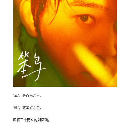
“凤”，是百鸟之王，
“瑶”，取美好之意。
即将三十而立的刘凤瑶，