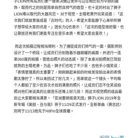
子
LION
所有成员
们更一致表决通过舍弃与过往相比较为华丽的服
饰，
取而代之的则是简单自然且帅气的造型，也十足的衬出了狮子
LIO
N
难以取代的大器风范。 对于视觉，主唱老萧开玩笑说道：「这
次我们就故意装成是『
古时代』的人，希望大家能静下心来听听狮
子想带给大家的讯息。」
团长力
Q
也表示：「这次的造型很舒服，
也
让歌迷还有我们更能专注在音乐本质，希望大家会喜欢！」
而这次拍摄过程相当顺利，为了捕捉成员们帅气的一面，
摄影师则
设计了一个桥段，让成员们分别抱着乐器跳耀的画面，
并进行一连
串
360
度的拍摄，营造出照片的动态感。 除了本身对拍照就已驾轻
就熟的主唱老萧，为此，
狮子们也吃了不少苦，吉他手小强笑说：
「表情管理真的太重要了，
刚刚跳起来拍的时候发现拍出来的表情
都太狰狞了，
所以来回试了好几次。」而单就这一个镜头，
平均每
个人都拍了至少近百次才找到满意的照片，
让成员们忍不住笑说拍
照对他们来说真的比做音乐还难上好几倍！ 而这次视觉照的成品最
后让大家都相当满意。「亚洲重磅摇滚天团」
狮子
LION 2019
年全
新专辑《美丽、丑与我》将于
11/29
正式发行，
全新单曲〈萧志达〉
则将于
11/13
抢先于
HitFm
全球首播。