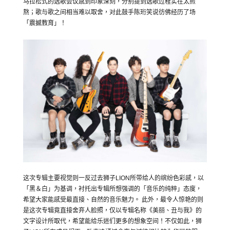
马拉松式的选歌会议感到印象深刻，
分别提到选歌过程实在太煎
熬；歌与歌之间相当难以取舍，
对此鼓手陈珩笑说彷佛经历了场
「震撼教育」！
这次专辑主要视觉则一反过去狮子
LION
所带给人的缤纷色彩感，
以
「黑＆白」为基调，衬托出专辑所想强调的「音乐的纯粹」态度，
希望大家能感受最直接、自然的音乐魅力。 此外，最令人惊艳的则
是这次专辑竟直接舍弃人脸照，
仅以专辑名称《美丽、丑与我》的
文字设计所取代，
希望能给乐迷们更多的想象空间！不仅如此，狮