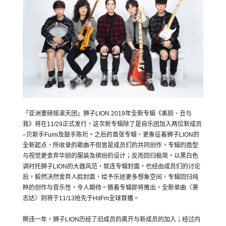
「亚洲重磅摇滚天团」狮子
LION 2019
年全新专辑《美丽、丑与
我》将在
11/29
正式发行，
这次新专辑除了是自乐团加入两位新成员
–
贝斯手
Fumi
及鼓手陈
珩。之后的首张专辑，更象征着狮子
LION
的
全新起点，
所收录的歌曲不但皆是成员们的共同创作，
专辑的造型
与视觉更舍弃华丽的服装及缤纷的设计；反而回归极简，
以黑白色
调衬托狮子
LION
的大器风范，就连专辑封面，
也经由成员们的讨论
后，毅然决然舍弃人脸封面，
给予乐迷更多想象空间，专辑回归纯
粹的创作与音乐性，令人期待。
随着专辑即将推出，全新单曲〈萧
志达〉则将于
11/13
抢先于
H
itFm
全球首播。
睽违一年，狮子
LION
历经了旧成员的离开与新成员的加入；
经过内