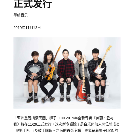
正式发行
华纳音乐
2019年11月13日
「亚洲重磅摇滚天团」狮子
LION 2019
年全新专辑《美丽、丑与
我》将在
11/29
正式发行，
这次新专辑除了是自乐团加入两位新成员
–
贝斯手
Fumi
及鼓手陈
珩。之后的首张专辑，更象征着狮子
LION
的