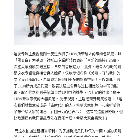
这次专辑主要视觉则一反过去狮子
LION
所带给人的缤纷色彩感，
以
「黑＆白」为基调，衬托出专辑所想强调的「音乐的纯粹」态度，
希望大家能感受最直接、自然的音乐魅力。 此外，最令人惊艳的则
是这次专辑竟直接舍弃人脸照，
仅以专辑名称《美丽、丑与我》的
文字设计所取代，
希望能给乐迷们更多的想象空间！不仅如此，狮
子
LION
所有成员
们更一致表决通过舍弃与过往相比较为华丽的服
饰，
取而代之的则是简单自然且帅气的造型，也十足的衬出了狮子
LIO
N
难以取代的大器风范。 对于视觉，主唱老萧开玩笑说道：「这
次我们就故意装成是『
古时代』的人，希望大家能静下心来听听狮
子想带给大家的讯息。」
团长力
Q
也表示：「这次的造型很舒服，
也
让歌迷还有我们更能专注在音乐本质，希望大家会喜欢！」
而这次拍摄过程相当顺利，为了捕捉成员们帅气的一面，
摄影师则