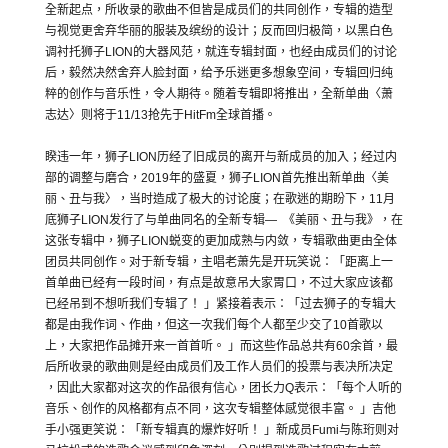
全新起点，
所收录的歌曲不但皆是成员们的共同创作，
专辑的造型
与视觉更舍弃华丽的服装及缤纷的设计；反而回归极简，
以黑白色
调衬托狮子
LION
的大器风范，就连专辑封面，
也经由成员们的讨论
后，毅然决然舍弃人脸封面，
给予乐迷更多想象空间，专辑回归纯
粹的创作与音乐性，令人期待。
随着专辑即将推出，全新单曲〈萧
志达〉则将于
11/13
抢先于
H
itFm
全球首播。
睽违一年，狮子
LION
历经了旧成员的离开与新成员的加入；
经过内
部的调整与磨合，
2019
年的盛夏，狮子
LION
首先推出
新单曲〈美
丽、丑与我〉，当时造成了极大的讨论度；
在歌迷的期盼下，
11
月
底狮子
LION
发行了与单曲同名的全新专
辑—
《美丽、丑与我》，在
这张专辑中，狮子
LION
蜕变的更加成熟与
内敛，专辑歌曲更由全体
团员共同创作。对于新专辑，
主唱老萧先是开玩笑说：「距离上一
首单曲已经有一段时间，
有点是故意吊大家胃口，
不过大家应该都
已经吊到不想听我们专辑了！ 」紧接着表示：「过去狮子的专辑大
都是由我作词、作曲，
但这一次我们每个人都至少交了
10
首歌以
上，
大家把作品摊开来一首首听。 」而这些作品总共有
60
余首，
最
后所收录的歌曲则是经由成员们及工作人员们的投票与表决所决定
，因此大家都对这次的作品很有信心，团长力
Q
表示：「
每个人听的
音乐、创作的风格都有点不同，
这次专辑整体感觉很丰富。 」吉他
手小强更笑说：「新专辑真的爆炸好听！ 」新成员
Fumi
与陈珩则对