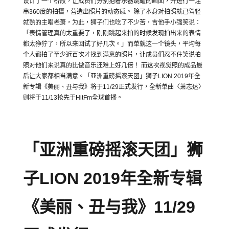
设计了一个桥段，让成员们分别抱着乐器跳耀的画面，
并进行一连
串
360
度的拍摄，营造出照片的动态感。 除了本身对拍照就已驾轻
就熟的主唱老萧，为此，
狮子们也吃了不少苦，吉他手小强笑说：
「表情管理真的太重要了，
刚刚跳起来拍的时候发现拍出来的表情
都太狰狞了，
所以来回试了好几次。」而单就这一个镜头，
平均每
个人都拍了至少近百次才找到满意的照片，
让成员们忍不住笑说拍
照对他们来说真的比做音乐还难上好几倍！ 而这次视觉照的成品最
后让大家都相当满意。「亚洲重磅摇滚天团」
狮子
LION 2019
年全
新专辑《美丽、丑与我》将于
11/29
正式发行，
全新单曲〈萧志达〉
则将于
11/13
抢先于
HitFm
全球首播。
「亚洲重磅摇滚天团」狮
子
LION 2019
年全新专辑
《美丽、丑与我》
11/29