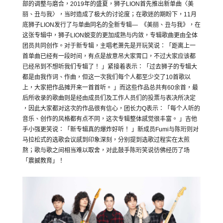
部的调整与磨合，
2019
年的盛夏，狮子
LION
首先推出
新单曲〈美
丽、丑与我〉，当时造成了极大的讨论度；
在歌迷的期盼下，
11
月
底狮子
LION
发行了与单曲同名的全新专
辑—
《美丽、丑与我》，在
这张专辑中，狮子
LION
蜕变的更加成熟与
内敛，专辑歌曲更由全体
团员共同创作。对于新专辑，
主唱老萧先是开玩笑说：「距离上一
首单曲已经有一段时间，
有点是故意吊大家胃口，
不过大家应该都
已经吊到不想听我们专辑了！ 」紧接着表示：「过去狮子的专辑大
都是由我作词、作曲，
但这一次我们每个人都至少交了
10
首歌以
上，
大家把作品摊开来一首首听。 」而这些作品总共有
60
余首，
最
后所收录的歌曲则是经由成员们及工作人员们的投票与表决所决定
，因此大家都对这次的作品很有信心，团长力
Q
表示：「
每个人听的
音乐、创作的风格都有点不同，
这次专辑整体感觉很丰富。 」吉他
手小强更笑说：「新专辑真的爆炸好听！ 」新成员
Fumi
与陈珩则对
马拉松式的选歌会议感到印象深刻，
分别提到选歌过程实在太煎
熬；歌与歌之间相当难以取舍，
对此鼓手陈珩笑说彷佛经历了场
「震撼教育」！