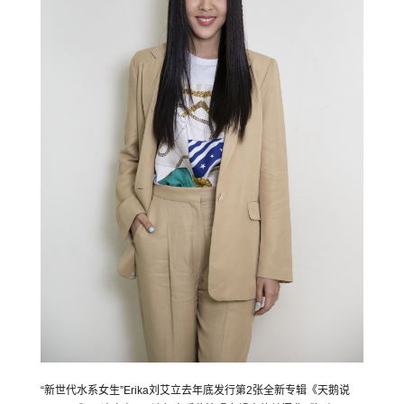
“新世代水系女生”Erika刘艾立去年底发行第2张全新专辑《天鹅说