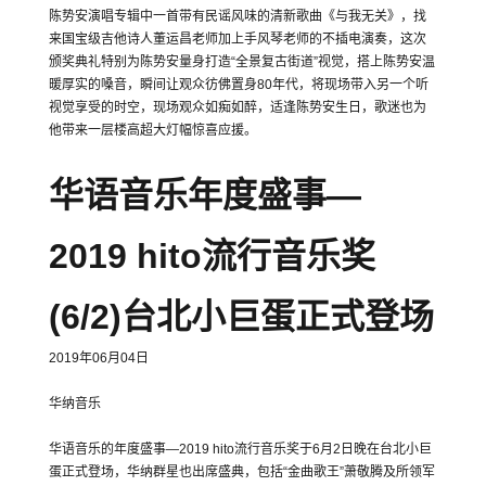
陈势安演唱专辑中一首带有民谣风味的清新歌曲《与我无关》，找
来国宝级吉他诗人董运昌老师加上手风琴老师的不插电演奏，这次
颁奖典礼特别为陈势安量身打造“全景复古街道”视觉，搭上陈势安温
暖厚实的嗓音，瞬间让观众彷佛置身80年代，将现场带入另一个听
视觉享受的时空，现场观众如痴如醉，适逢陈势安生日，歌迷也为
他带来一层楼高超大灯幅惊喜应援。
华语音乐年度盛事
—
2019 hito
流行音乐奖
(6/2)
台北小巨蛋正式登场
2019年06月04日
华纳音乐
华语音乐的年度盛事—2019 hito流行音乐奖于6月2日晚在台北小巨
蛋正式登场，华纳群星也出席盛典，包括“金曲歌王”萧敬腾及所领军