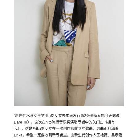
“新世代水系女生”Erika刘艾立去年底发行第2张全新专辑《天鹅说
Dare To》，这次在hito流行音乐奖演唱专辑中的关门曲《拥有
我》，这是Erika刘艾立在一次创作营收到的歌曲，词曲都打动着
Erika，希望一定要收到新专辑里，由新生代创作人王艳薇、吕孝廷