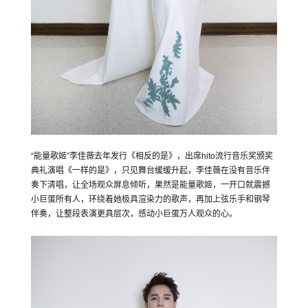
“能量歌姬”李佳薇去年发行《相反的是》，出席hito流行音乐奖颁奖
典礼演唱《一样的是》，只见舞台缓缓升起，李佳薇在没有音乐伴
奏下清唱，让全场观众屏息倾听，果然是能量歌姬，一开口就震撼
小巨蛋所有人，环绕着她极具渲染力的歌声，再加上弦乐手和钢琴
伴奏，让整段表演更具层次，感动小巨蛋万人观众的心。