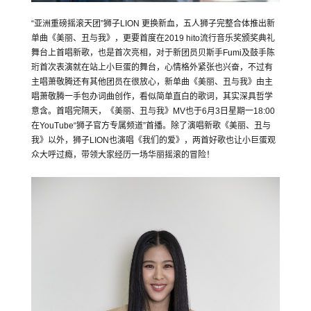
“亚洲重磅摇滚天团”狮子LION 更换新血，五人狮子完整合体推出新
单曲《美丽、丑与我》，更要首度在2019 hito流行音乐奖颁奖典礼
舞台上首唱新歌，也是首次亮相，对于新团员贝斯手Fumi及鼓手陈
珩首次表演就在站上小巨蛋的舞台，心情格外紧张也兴奋，不过有
主唱萧敬腾还有其他团员在很放心，新单曲《美丽、丑与我》由主
唱萧敬腾一手包办词曲创作，看似简单直白的歌词，其实深具哲学
意含。首唱完隔天，《美丽、丑与我》MV也于6月3日星期一18:00
在YouTube“狮子官方专属频道”首播。除了演唱新歌《美丽、丑与
我》以外，狮子LION也演唱《我们的爱》，两首好歌也让小巨蛋观
众大呼过瘾，带领大家经历一场华丽摇滚的冒险！