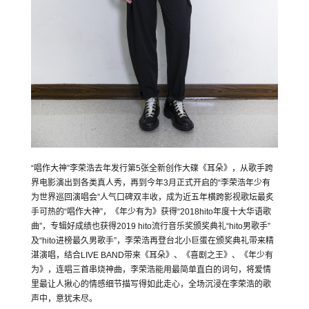
“唱作大神”李荣浩去年发行第5张全新创作大碟《耳朵》，从歌手跨
界电影演出到各类真人秀，再到今年3月正式开启的“李荣浩年少有
为世界巡回演唱会”人气口碑双丰收，成为近五年横跨影视歌坛最炙
手可热的“唱作大神”，《年少有为》获得“2018hito年度十大华语歌
曲”，专辑好成绩也获得2019 hito流行音乐奖颁奖典礼“hito男歌手”
及“hito进榜最久男歌手”，李荣浩再登台北小巨蛋在颁奖典礼带来精
湛演唱，结合LIVE BAND带来《耳朵》、《喜剧之王》、《年少有
为》，连唱三首串烧神曲，李荣浩能用最简单直白的词句，将爱情
里最让人揪心的情感细节描写得如此走心，全场沉浸在李荣浩的歌
声中，意犹未尽。