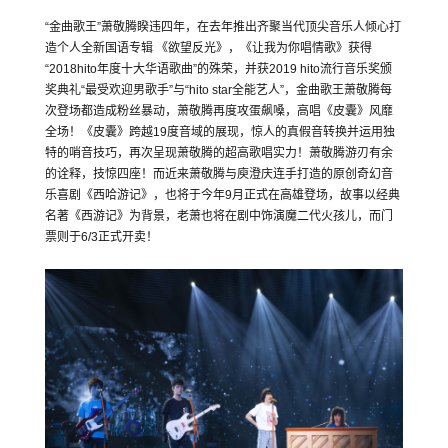
“金曲歌王”萧敬腾睽违四年，在去年推出齐聚当代顶尖音乐人倾心打
造个人全新国语专辑 《欲望反光》，《让我为你唱情歌》获得
“2018hito年度十大华语歌曲”的殊荣，并获2019 hito流行音乐奖颁
奖典礼“最受欢迎男歌手”与“hito star全能艺人”，金曲歌王萧敬腾每
次登场都造成粉丝暴动，萧敬腾再度攻蛋飙嗓，高唱《皮囊》风靡
全场！《皮囊》跨越19度音域的展现，惊人的真假音转换并运用独
特的哨音技巧，再次呈现萧敬腾的超高歌唱实力！萧敬腾游刃有余
的诠释，技惊四座！而近来萧敬腾与庾澄庆连手打造的原创奇幻音
乐喜剧《西哈游记》，也将于今年9月正式在高雄登场，故事以经典
名著《西游记》为背景，老萧也将在剧中饰演魔二代火孩儿，而门
票则于6/3正式开卖！