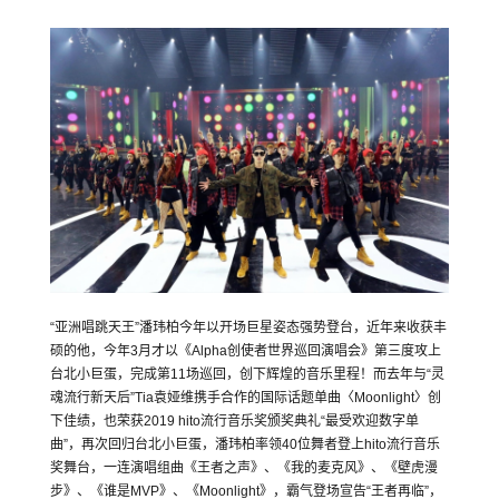
“亚洲唱跳天王”潘玮柏今年以开场巨星姿态强势登台，近年来收获丰
硕的他，今年3月才以《Alpha创使者世界巡回演唱会》第三度攻上
台北小巨蛋，完成第11场巡回，创下辉煌的音乐里程！而去年与“灵
魂流行新天后”Tia袁娅维携手合作的国际话题单曲〈Moonlight〉创
下佳绩，也荣获2019 hito流行音乐奖颁奖典礼“最受欢迎数字单
曲”，再次回归台北小巨蛋，潘玮柏率领40位舞者登上hito流行音乐
奖舞台，一连演唱组曲《王者之声》、《我的麦克风》、《壁虎漫
步》、《谁是MVP》、《Moonlight》，霸气登场宣告“王者再临”，