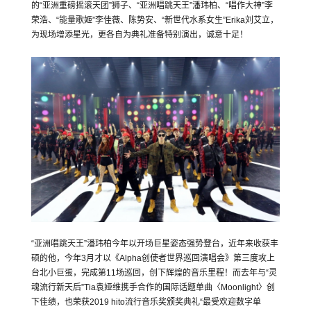
的“亚洲重磅摇滚天团”狮子、“亚洲唱跳天王”潘玮柏、“唱作大神”李
荣浩、“能量歌姬”李佳薇、陈势安、“新世代水系女生”Erika刘艾立，
为现场增添星光，更各自为典礼准备特别演出，诚意十足！
“亚洲唱跳天王”潘玮柏今年以开场巨星姿态强势登台，近年来收获丰
硕的他，今年3月才以《Alpha创使者世界巡回演唱会》第三度攻上
台北小巨蛋，完成第11场巡回，创下辉煌的音乐里程！而去年与“灵
魂流行新天后”Tia袁娅维携手合作的国际话题单曲〈Moonlight〉创
下佳绩，也荣获2019 hito流行音乐奖颁奖典礼“最受欢迎数字单