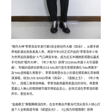
“唱作大神”李荣浩去年发行第5张全新创作大碟《耳朵》，从歌手跨
界电影演出到各类真人秀，再到今年3月正式开启的“李荣浩年少有
为世界巡回演唱会”人气口碑双丰收，成为近五年横跨影视歌坛最炙
手可热的“唱作大神”，《年少有为》获得“2018hito年度十大华语歌
曲”，专辑好成绩也获得2019 hito流行音乐奖颁奖典礼“hito男歌手”
及“hito进榜最久男歌手”，李荣浩再登台北小巨蛋在颁奖典礼带来精
湛演唱，结合LIVE BAND带来《耳朵》、《喜剧之王》、《年少有
为》，连唱三首串烧神曲，李荣浩能用最简单直白的词句，将爱情
里最让人揪心的情感细节描写得如此走心，全场沉浸在李荣浩的歌
声中，意犹未尽。
“金曲歌王”萧敬腾睽违四年，在去年推出齐聚当代顶尖音乐人倾心打
造个人全新国语专辑 《欲望反光》，《让我为你唱情歌》获得