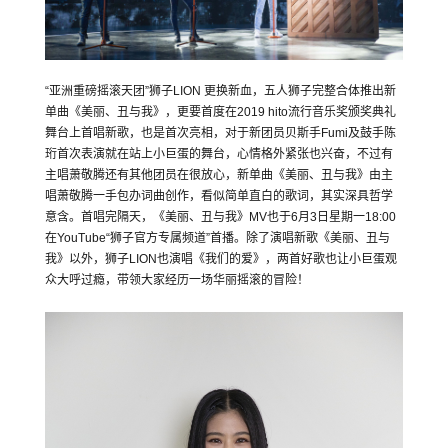
“亚洲重磅摇滚天团”狮子LION 更换新血，五人狮子完整合体推出新
单曲《美丽、丑与我》，更要首度在2019 hito流行音乐奖颁奖典礼
舞台上首唱新歌，也是首次亮相，对于新团员贝斯手Fumi及鼓手陈
珩首次表演就在站上小巨蛋的舞台，心情格外紧张也兴奋，不过有
主唱萧敬腾还有其他团员在很放心，新单曲《美丽、丑与我》由主
唱萧敬腾一手包办词曲创作，看似简单直白的歌词，其实深具哲学
意含。首唱完隔天，《美丽、丑与我》MV也于6月3日星期一18:00
在YouTube“狮子官方专属频道”首播。除了演唱新歌《美丽、丑与
我》以外，狮子LION也演唱《我们的爱》，两首好歌也让小巨蛋观
众大呼过瘾，带领大家经历一场华丽摇滚的冒险！