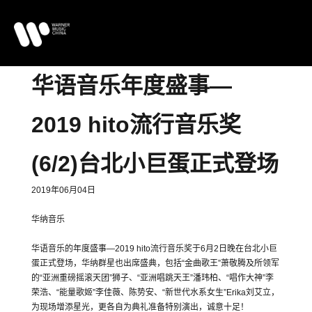
华语音乐年度盛事
—
2019 hito
流行音乐奖
(6/2)
台北小巨蛋正式登场
2019年06月04日
华纳音乐
华语音乐的年度盛事—2019 hito流行音乐奖于6月2日晚在台北小巨
蛋正式登场，华纳群星也出席盛典，包括“金曲歌王”萧敬腾及所领军
的“亚洲重磅摇滚天团”狮子、“亚洲唱跳天王”潘玮柏、“唱作大神”李
荣浩、“能量歌姬”李佳薇、陈势安、“新世代水系女生”Erika刘艾立，
为现场增添星光，更各自为典礼准备特别演出，诚意十足！