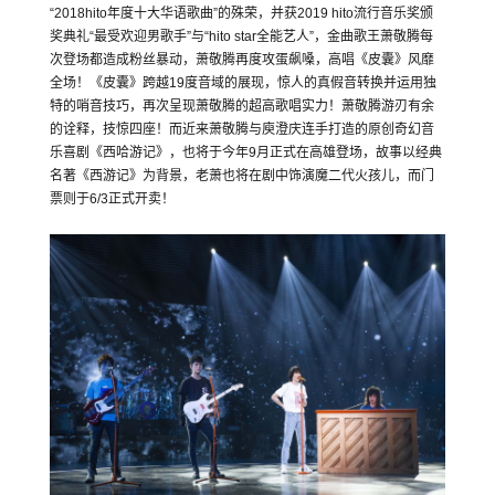
“2018hito年度十大华语歌曲”的殊荣，并获2019 hito流行音乐奖颁
奖典礼“最受欢迎男歌手”与“hito star全能艺人”，金曲歌王萧敬腾每
次登场都造成粉丝暴动，萧敬腾再度攻蛋飙嗓，高唱《皮囊》风靡
全场！《皮囊》跨越19度音域的展现，惊人的真假音转换并运用独
特的哨音技巧，再次呈现萧敬腾的超高歌唱实力！萧敬腾游刃有余
的诠释，技惊四座！而近来萧敬腾与庾澄庆连手打造的原创奇幻音
乐喜剧《西哈游记》，也将于今年9月正式在高雄登场，故事以经典
名著《西游记》为背景，老萧也将在剧中饰演魔二代火孩儿，而门
票则于6/3正式开卖！