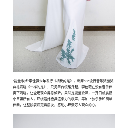
“能量歌姬”李佳薇去年发行《相反的是》，出席hito流行音乐奖颁奖
典礼演唱《一样的是》，只见舞台缓缓升起，李佳薇在没有音乐伴
奏下清唱，让全场观众屏息倾听，果然是能量歌姬，一开口就震撼
小巨蛋所有人，环绕着她极具渲染力的歌声，再加上弦乐手和钢琴
伴奏，让整段表演更具层次，感动小巨蛋万人观众的心。