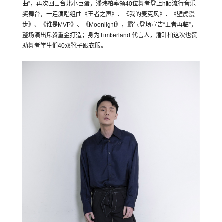
曲”，再次回归台北小巨蛋，潘玮柏率领40位舞者登上hito流行音乐
奖舞台，一连演唱组曲《王者之声》、《我的麦克风》、《壁虎漫
步》、《谁是MVP》、《Moonlight》，霸气登场宣告“王者再临”，
整场演出斥资重金打造；身为Timberland 代言人，潘玮柏这次也赞
助舞者学生们40双靴子跟衣服。