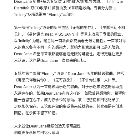
Dear Jane 新曲+精选专辑以“无限”和“永恒”概念为题。 《Infinity &
Eternity》双CD收录11首新曲及16首精选歌曲。专辑分为新曲
“Infinity”及精选歌曲 “Eternity”两部份。
第一部份“Infinity”收录的新曲包括《无憾的生存》、《宁愿当初不相
见》、《身体语言 (feat. MISS JANNI)》等重未收录于专辑的歌曲。
以“Infinity” 为题，喻意每一首新曲都充满着无限可能性。一首歌对每
人的意义各有不同，它的感染力，影响力和意思都可以是无限的。
Dear Jane 希望每首歌都能够创造无限的可能性，走得更远让更多
人认识，这也是Dear Jane一直以来的目标。
专辑的第二部份“Eternity” 收录了Dear Jane 历年的精选歌曲，包括
《哪里只得我共你》、《无可避免》、《不许你注定一人》等。
Dear Jane 认为一首能触动乐迷的歌曲，对于乐迷来说这份感动是
永远存在的。如果Dear Jane亦有这样的一首歌曾经感动你，希望你
能一直留在心中，成为你永恒的感动。歌曲把感情和回忆纪录了，
足以永久保存。无论现在做的事或将来成就的事，其实都是在创造
回忆，在永恒中留下印记。
未来就让Dear Jane继续创造无限可能性
创造更多永恒的回忆和感动