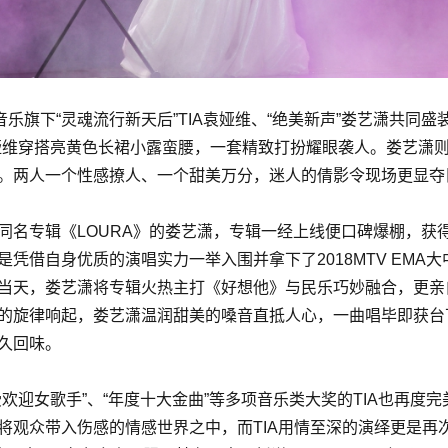
音乐旗下“灵魂流行新天后”TIA袁娅维、“绝美新声”娄艺潇共同盛装
娅维穿搭亮黄色长裙小露蛮腰，一套精致打扮耀眼袭人。娄艺潇
。两人一个性感撩人、一个甜美万分，迷人的倩影令现场更显夺
同名专辑《LOURA》的娄艺潇，专辑一经上线便口碑爆棚，获
凭借自身优质的演唱实力一举入围并拿下了2018MTV EMA
当天，娄艺潇将专辑火热主打《好想他》与民乐巧妙融合，更亲
的旋律响起，娄艺潇温润甜美的嗓音直抵人心，一曲唱毕即获台
久回味。
欢迎女歌手”、“年度十大金曲”等多项音乐类大奖的TIA也再度
将观众带入伤感的情感世界之中，而TIA用情至深的演绎更是再