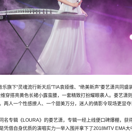
音乐旗下“灵魂流行新天后”TIA袁娅维、“绝美新声”娄艺潇共同盛装
娅维穿搭亮黄色长裙小露蛮腰，一套精致打扮耀眼袭人。娄艺潇
。两人一个性感撩人、一个甜美万分，迷人的倩影令现场更显夺
同名专辑《LOURA》的娄艺潇，专辑一经上线便口碑爆棚，获
凭借自身优质的演唱实力一举入围并拿下了2018MTV EMA