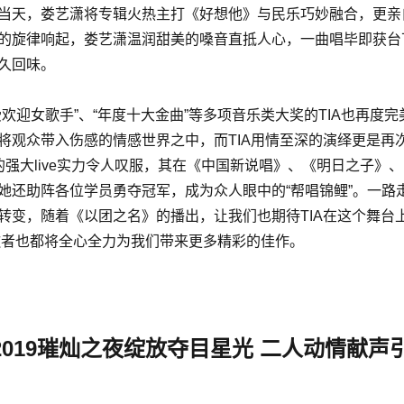
当天，娄艺潇将专辑火热主打《好想他》与民乐巧妙融合，更亲
的旋律响起，娄艺潇温润甜美的嗓音直抵人心，一曲唱毕即获台
久回味。
欢迎女歌手”、“年度十大金曲”等多项音乐类大奖的TIA也再度
将观众带入伤感的情感世界之中，而TIA用情至深的演绎更是再
的强大live实力令人叹服，其在《中国新说唱》、《明日之子》
她还助阵各位学员勇夺冠军，成为众人眼中的“帮唱锦鲤”。一路走
转变，随着《以团之名》的播出，让我们也期待TIA在这个舞台
力歌者也都将全心全力为我们带来更多精彩的佳作。
019璀灿之夜绽放夺目星光 二人动情献声