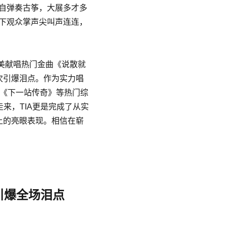
自弹奏古筝，大展多才多
下观众掌声尖叫声连连，
完美献唱热门金曲《说散就
次引爆泪点。作为实力唱
、《下一站传奇》等热门综
来，TIA更是完成了从实
上的亮眼表现。相信在崭
引爆全场泪点