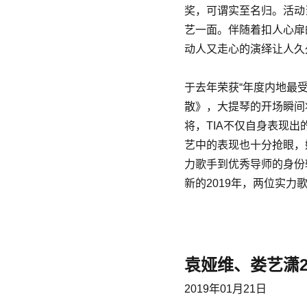
奖，可谓实至名归。活动
艺一面。伴随着扣人心扉
动人又走心的演绎让人久
于去年荣获“年度内地最受
散》，大提琴的开场瞬间
将，TIA不仅自身表现出
艺中的表现也十分抢眼，
力歌手到优秀导师的身份
新的2019年，两位实
袁娅维、娄艺潇2
2019年01月21日