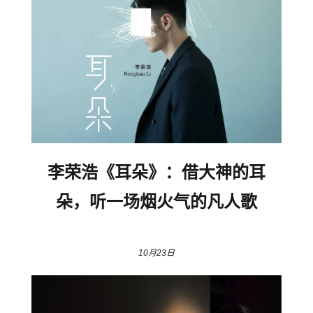
李荣浩《耳朵》：借大神的耳
朵，听一场烟火气的凡人歌
10月23日