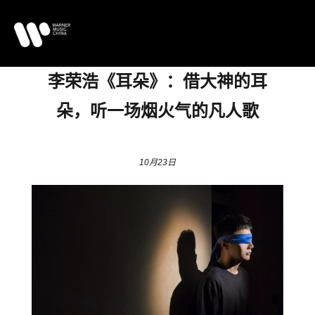
李荣浩《耳朵》：借大神的耳
朵，听一场烟火气的凡人歌
10月23日