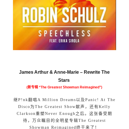
James Arthur & Anne-Marie –
Rewrite The
Stars
(新专辑 “The Greatest Showman Reimagined”)
继P!nk翻唱A Million Dreams以及Panic! At The
Disco为The Greatest Show献声，还有Kelly
Clarkson重塑Never Enough之后。这张备受期
待，万众瞩目的全明星专辑The Greatest
Showman Reimagined终于来了！