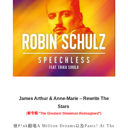
James Arthur & Anne-Marie –
Rewrite The
Stars
(新专辑 “The Greatest Showman Reimagined”)
继P!nk翻唱A Million Dreams以及Panic! At The