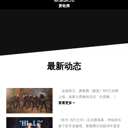
萧敬腾
最新动态
「金曲歌王」萧敬腾《猴笼》MV已全网
上线，老萧大秀舞技尝试「抖肩舞」！
查看更多 >
《歌手·当打之年》总决赛落幕，华纳音乐
旗下歌手袁娅维、萧敬腾分别获得年度亚