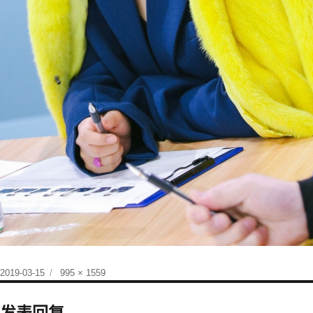
发
原
2019-03-15
995 × 1559
布
始
于
尺