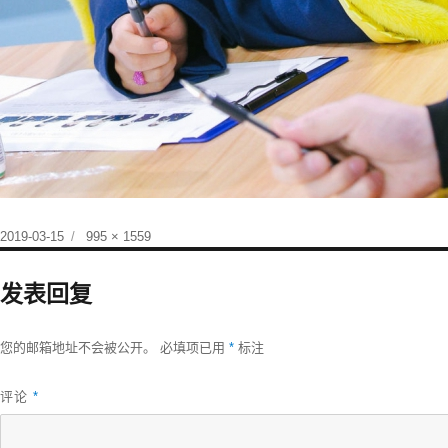
发
原
2019-03-15
995 × 1559
布
始
于
尺
发表回复
寸
您的邮箱地址不会被公开。
必填项已用
*
标注
评论
*