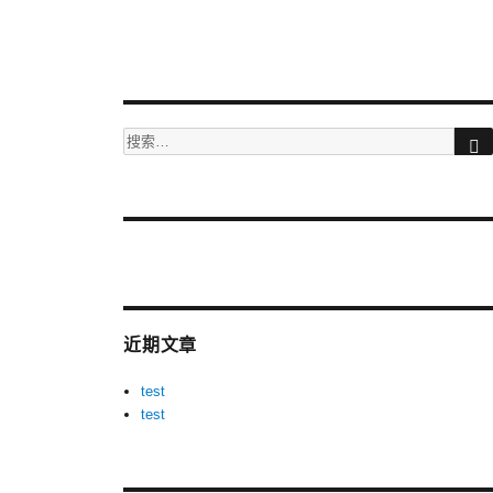
搜
索：
More
videos
at
tuberac.com
近期文章
-
hq
test
xvideos
test