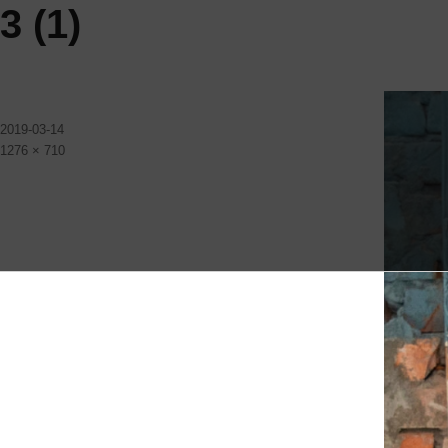
3 (1)
发
2019-03-14
布
原
1276 × 710
于
始
尺
寸