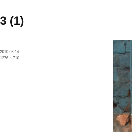
3 (1)
发
2019-03-14
布
原
1276 × 710
于
始
尺
寸