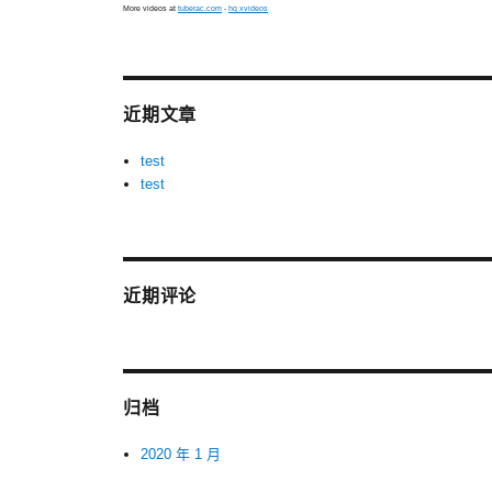
More videos at
tuberac.com
-
hq xvideos
近期文章
test
test
近期评论
归档
2020 年 1 月