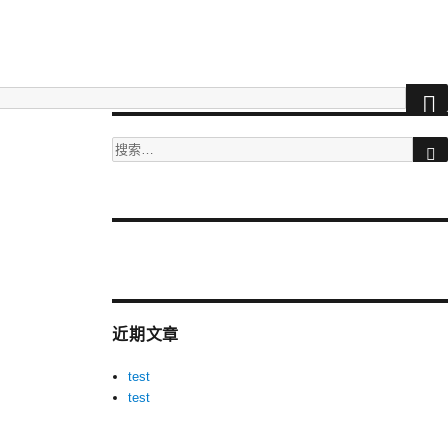
搜
索：
More
videos
at
tuberac.com
近期文章
-
hq
test
xvideos
test