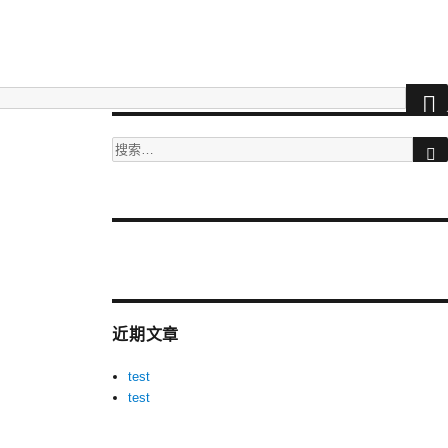
搜
索：
More
videos
at
tuberac.com
近期文章
-
hq
test
xvideos
test