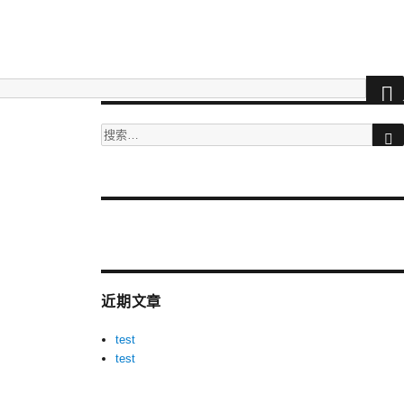
搜
索：
More
videos
at
tuberac.com
近期文章
-
hq
test
xvideos
test