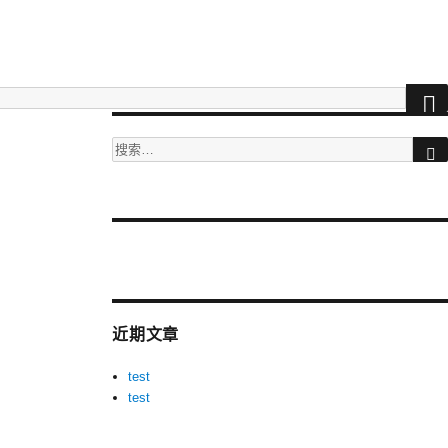
搜
索：
More
videos
at
tuberac.com
近期文章
-
hq
test
xvideos
test