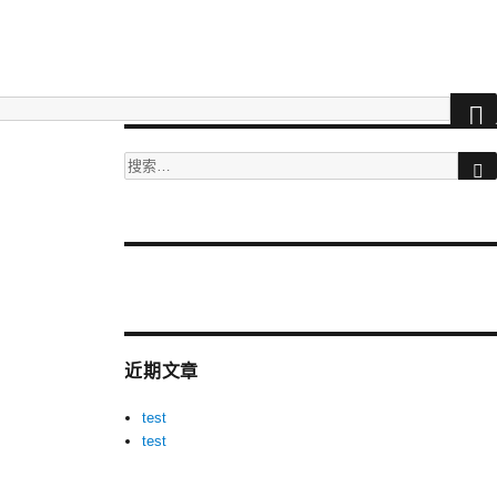
搜
索：
More
videos
at
tuberac.com
近期文章
-
hq
test
xvideos
test