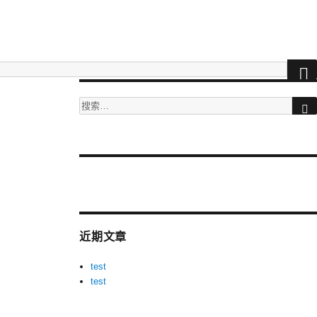
搜
索：
More
videos
at
tuberac.com
近期文章
-
hq
test
xvideos
test