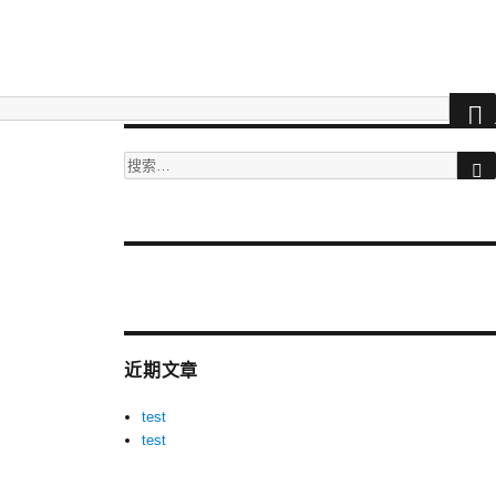
搜
索：
More
videos
at
tuberac.com
近期文章
-
hq
test
xvideos
test